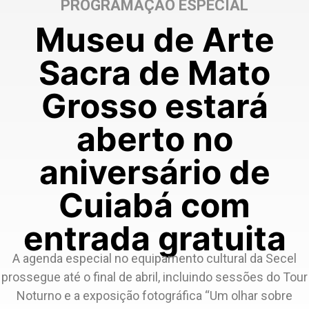
PROGRAMAÇÃO ESPECIAL
Museu de Arte
Sacra de Mato
Grosso estará
aberto no
aniversário de
Cuiabá com
entrada gratuita
A agenda especial no equipamento cultural da Secel
prossegue até o final de abril, incluindo sessões do Tour
Noturno e a exposição fotográfica “Um olhar sobre