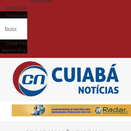
Instagram
Pesquisar
Pesquisar
Close this
search box.