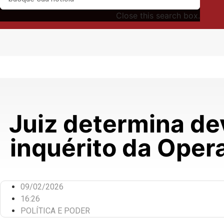
Close this search box.
Juiz determina de
inquérito da Oper
09/02/2026
16:26
POLÍTICA E PODER