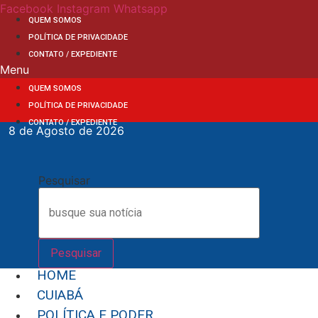
Ir
Facebook
Instagram
Whatsapp
QUEM SOMOS
para
POLÍTICA DE PRIVACIDADE
o
CONTATO / EXPEDIENTE
conteúdo
Menu
QUEM SOMOS
POLÍTICA DE PRIVACIDADE
CONTATO / EXPEDIENTE
8 de Agosto de 2026
Pesquisar
Pesquisar
HOME
CUIABÁ
POLÍTICA E PODER