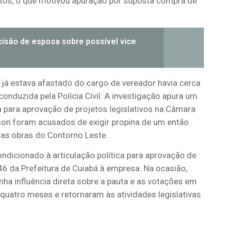
otos, o que motivou apuração por suposta compra de
ecisão de esposa sobre possível vice
já estava afastado do cargo de vereador havia cerca
onduzida pela Polícia Civil. A investigação apura um
para aprovação de projetos legislativos na Câmara
son foram acusados de exigir propina de um então
as obras do Contorno Leste.
ndicionado à articulação política para aprovação de
,46 da Prefeitura de Cuiabá à empresa. Na ocasião,
ha influência direta sobre a pauta e as votações em
uatro meses e retornaram às atividades legislativas