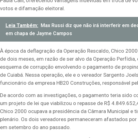
Paula Calil, oferecendo vantagens indevidas em troca de v
votos e difamação eleitoral.
Leia Também:
Max Russi diz que não irá interferir em d
em chapa de Jayme Campos
À época da deflagração da Operação Rescaldo, Chico 2000 
de dois meses, em razão de ser alvo da Operação Perfídia, c
esquema de corrupção envolvendo o pagamento de propina 
de Cuiabá. Nessa operação, ele e o vereador Sargento Joel
funcionário da empresa HB20 Construções, responsável pel
De acordo com as investigações, o pagamento teria sido co
um projeto de lei que viabilizou o repasse de R$ 4.849.652
Chico 2000 ocupava a presidência da Câmara Municipal e tin
plenário. Os dois vereadores permaneceram afastados por q
em setembro do ano passado.