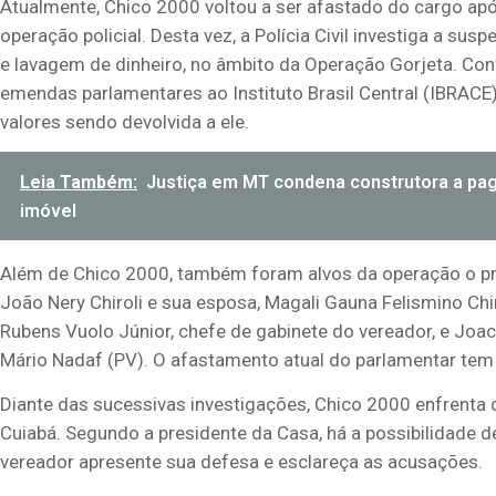
Atualmente, Chico 2000 voltou a ser afastado do cargo após
operação policial. Desta vez, a Polícia Civil investiga a s
e lavagem de dinheiro, no âmbito da Operação Gorjeta. Con
emendas parlamentares ao Instituto Brasil Central (IBRACE
valores sendo devolvida a ele.
Leia Também:
Justiça em MT condena construtora a paga
imóvel
Além de Chico 2000, também foram alvos da operação o pre
João Nery Chiroli e sua esposa, Magali Gauna Felismino Ch
Rubens Vuolo Júnior, chefe de gabinete do vereador, e Joac
Mário Nadaf (PV). O afastamento atual do parlamentar tem 
Diante das sucessivas investigações, Chico 2000 enfrenta
Cuiabá. Segundo a presidente da Casa, há a possibilidade
vereador apresente sua defesa e esclareça as acusações.